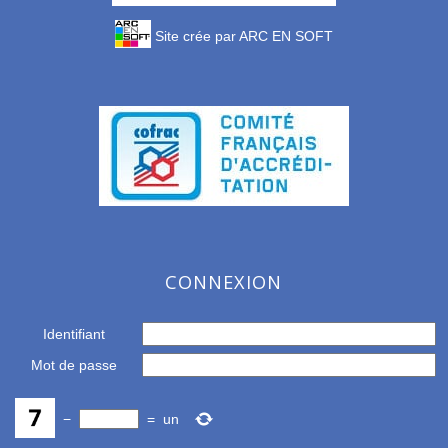
Site crée par
ARC EN SOFT
CONNEXION
Identifiant
Mot de passe
−
=
un