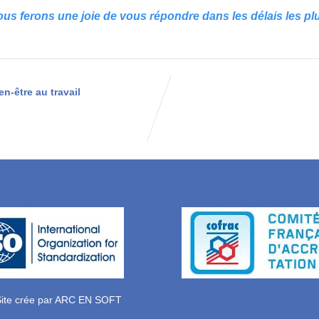
us ferons une joie de vous répondre dans les délais les plu
en-être au travail
ite crée par
ARC EN SOFT