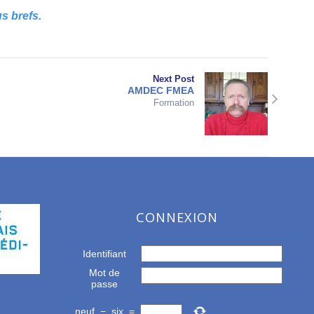
s brefs.
Next Post
AMDEC FMEA
Formation
CONNEXION
Identifiant
Mot de
passe
neuf
−
six
=